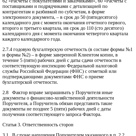
62 «Расчеты с покупателями и заказчиками», 60 «Расчеты с
поставщиками и подрядчиками с детализацией по
контрагентам и разбивкой по субсчетам, в форме
электронного документа, – в срок до 50 (пятидесятого)
календарного дня с момента окончания отчетного первого,
второго и третьего квартала, ив срок до 110 (сто десятого)
календарного дня с момента окончания четвертого квартала
каждого календарного года.
2.7.4 годовую бухгалтерскую отчетность (в составе формы №1
и формы №2) – в форме заверенной Клиентом копии, в
течение 5 (пяти) рабочих дней с даты сдачи отчетности в
соответствующую инспекцию Федеральной налоговой
службы Российской Федерации (ФНС) с отметкой или
подтверждающими документами ФНС о приеме
бухгалтерской отчетности.
2.8 Фактор вправе запрашивать у Поручителя иные
документы о финансово-хозяйственной деятельности
Поручителя, а Поручитель обязан представить такие
документы не позднее 5 (пяти) рабочих дней с даты
получения соответствующего запроса Фактора.
Статья 3. Ответственность сторон
3.1 В случае нарушения Поручителем указанного в п. 2.2