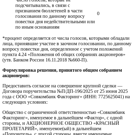
подсчитывались, в связи с
признанием бюллетеней в части
0
голосования по данному вопросу
повестки дня недействительными или
по иным основаниям
*процент определяется от числа голосов, которыми обладали
лица, принявшие участие в заочном голосовании, по данному
вопросу повестки дня, определенное с учетом положений
пункта 4.24 «Положения об общих собраниях акционеров»
(утв. Банком России 16.11.2018 №660-П).
Формулировка решения, принятого общим собранием
акционеров:
Предоставить согласие на совершение крупной сделки —
Договора поручительства №П/ДП-196/2025 от 25 июня 2025
года с ООО «Совкомбанк Факторинг» (ИНН: 7725625041) на
следующих условиях:
Общество с ограниченной ответственностью «Совкомбанк
Факторинг», именуемое в дальнейшем «Фактор», с одной
стороны, и АКЦИОНЕРНОЕ ОБЩЕСТВО «КРАСНЫЙ
ПРОЛЕТАРИЙ», именуемое(ый) в дальнейшем
«Поручитель», с другой стороны, вместе именуемые