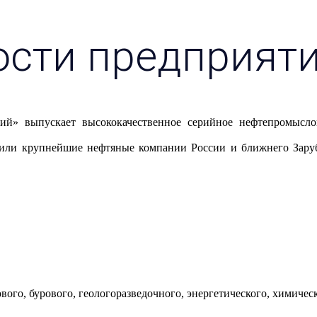
ости предприят
ий» выпускает высококачественное серийное нефтепромыслов
или крупнейшие нефтяные компании России и ближнего Заруб
ого, бурового, геологоразведочного, энергетического, химичес