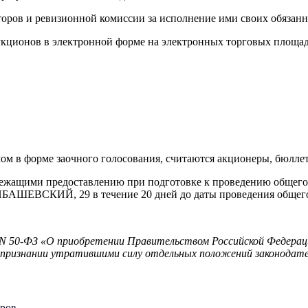
оров и ревизионной комиссии за исполнение ими своих обязанн
укционов в электронной форме на электронных торговых площад
м в форме заочного голосования, считаются акционеры, бюлле
длежащими предоставлению при подготовке к проведению обще
Й, 29 в течение 20 дней до даты проведения общего собр
20 N 50-ФЗ «О приобретении Правительством Российской Федера
и признании утратившими силу отдельных положений законодат
еров