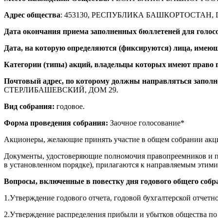
Адрес общества
: 453130, РЕСПУБЛИКА БАШКОРТОСТАН,
Дата окончания приема заполненных бюллетеней для голосо
Дата, на которую определяются (фиксируются) лица, имеющ
Категории (типы) акций, владельцы которых имеют право г
Почтовый адрес, по которому должны направляться заполн
СТЕРЛИБАШЕВСКИЙ, ДОМ 29.
Вид собрания:
годовое.
Форма проведения собрания:
Заочное голосование*
Акционеры, желающие принять участие в общем собрании акци
Документы, удостоверяющие полномочия правопреемников и пр
в установленном порядке), прилагаются к направляемым этими
Вопросы, включенные в повестку дня годового общего соб
1.Утверждение годового отчета, годовой бухгалтерской отчетн
2.Утверждение распределения прибыли и убытков общества по р