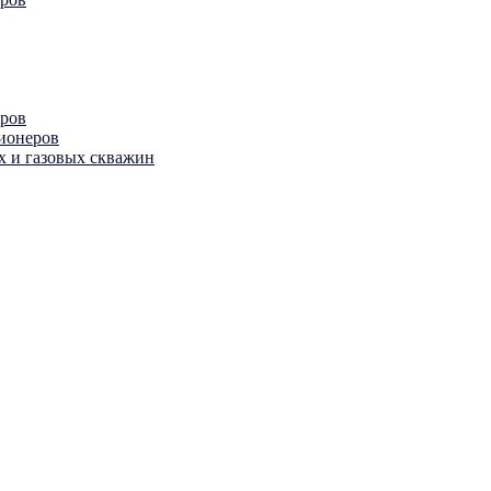
еров
ционеров
х и газовых скважин